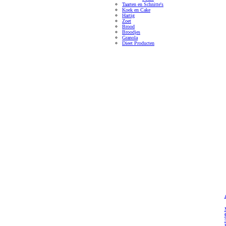
Taarten en Schnitte's
Koek en Cake
Hartig
Zoet
Brood
Broodjes
Granola
Dieet Producten