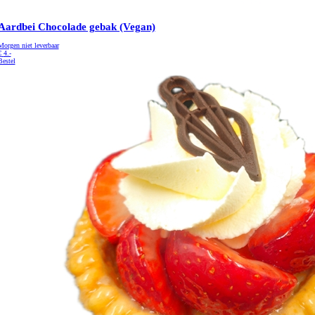
Aardbei Chocolade gebak (Vegan)
Morgen niet leverbaar
€
4.-
Bestel