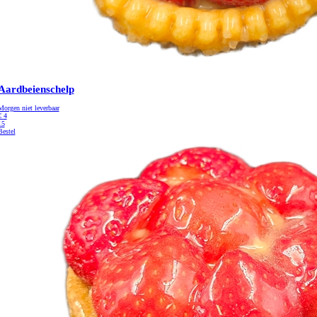
Aardbeienschelp
Morgen niet leverbaar
€
4
15
Bestel