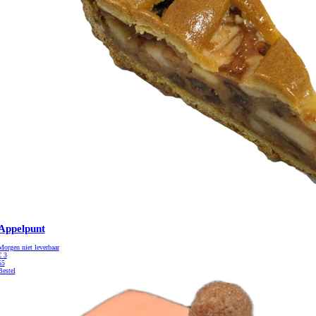
Appelpunt
Morgen niet leverbaar
€
3
55
Bestel