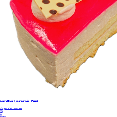
Aardbei Bavarois Punt
Morgen niet leverbaar
€
3
55
Bestel