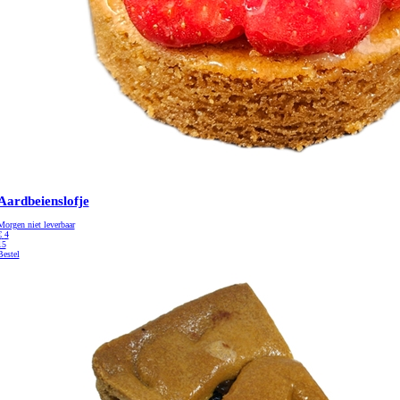
Aardbeienslofje
Morgen niet leverbaar
€
4
15
Bestel