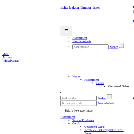
Echte Bakker Timmer Texel
☰
Assortiment
Naar de website
Zoeken
Menu
Account
Winkelwagen
Home
Assortiment
Gebak
Gesorteerd Gebak
Zoeken
Postcodecheck
Bekijk hele assortiment
Assortiment
Texelse Producten
Gebak
Gesorteerd Gebak
Receptie / Trakteergebak & Petit
Fours