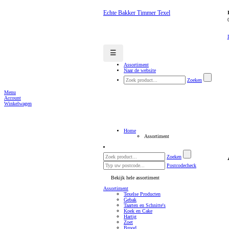
Echte Bakker Timmer Texel
☰
Assortiment
Naar de website
Zoeken
Menu
Account
Winkelwagen
Home
Assortiment
Zoeken
Postcodecheck
Bekijk hele assortiment
Assortiment
Texelse Producten
Gebak
Taarten en Schnitte's
Koek en Cake
Hartig
Zoet
Brood