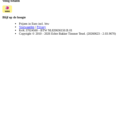
Veilig betalen
Blijf op de hoogte
Prijzen in Euro incl. btw
Voorwaarden
|
Privacy
KvK 37024560 - BTW NL820636150.B.01
Copyright © 2010 - 2026 Echte Bakker Timmer Texel. (20260623 - 2.03.9670)