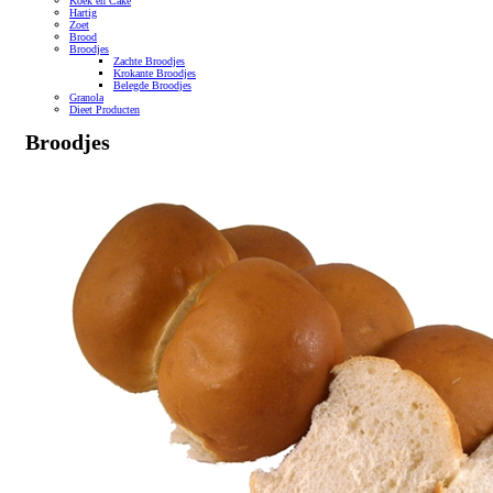
Koek en Cake
Hartig
Zoet
Brood
Broodjes
Zachte Broodjes
Krokante Broodjes
Belegde Broodjes
Granola
Dieet Producten
Broodjes