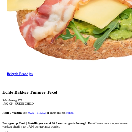
Belegde Broodjes
Echte Bakker Timmer Texel
Schilderweg 278
1792 CK OUDESCHILD
Heeft u vragen?
Bel
0222 - 313202
of stuur ons een
e-mail
.
Bezorgen op Texel | Bestellingen vanaf 60 € worden gratis bezorgd.
Bestellingen voor morgen kunnen
vandaag uiterlijk tot 17:30 uur geplaatst worden.