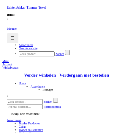
Echte Bakker Timmer Texel
Items:
0
Inloggen
☰
Assortiment
Naar de website
Zoeken
Menu
Account
Winkelwagen
Verder winkelen
Verdergaan met bestellen
Home
Assortiment
Broodjes
Zoeken
Postcodecheck
Bekijk hele assortiment
Assortiment
Texelse Producten
Gebak
Taarten en Schnitte's